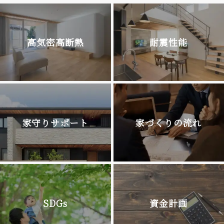
高気密高断熱
耐震性能
家守りサポート
家づくりの流れ
SDGs
資金計画