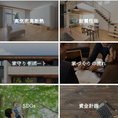
高気密高断熱
耐震性能
家守りサポート
家づくりの流れ
SDGs
資金計画