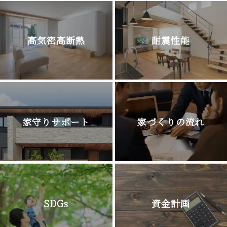
高気密高断熱
耐震性能
家守りサポート
家づくりの流れ
SDGs
資金計画