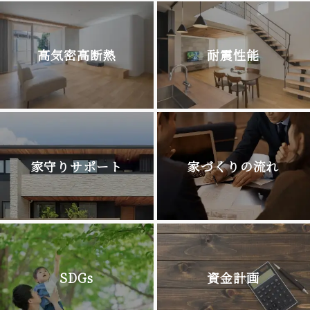
高気密高断熱
耐震性能
家守りサポート
家づくりの流れ
SDGs
資金計画